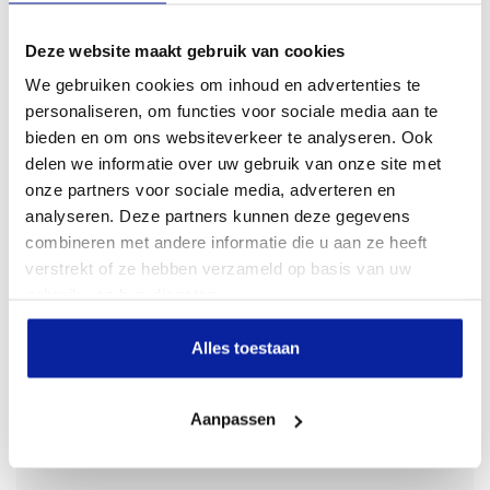
Dit vind je misschien ook leuk
Deze website maakt gebruik van cookies
We gebruiken cookies om inhoud en advertenties te
personaliseren, om functies voor sociale media aan te
Albero Natur sokken bio-katoen 3 paar - zwart
Bamboe strings Emma 3-pack - zwart
Bamboe bh met padding naadloos Fleur zwart
Comazo slip biologisch katoen - zwart
bieden en om ons websiteverkeer te analyseren. Ook
(1)
(3)
(11)
(19)
delen we informatie over uw gebruik van onze site met
€
19,95
€
19,95
€
19,95
€
12,95
onze partners voor sociale media, adverteren en
analyseren. Deze partners kunnen deze gegevens
In winkelmand
In winkelmand
In winkelmand
Bekijk
combineren met andere informatie die u aan ze heeft
verstrekt of ze hebben verzameld op basis van uw
gebruik van hun diensten.
Alles toestaan
Beoordelingen
Aanpassen
Bekijk hieronder alle reviews van onze klanten