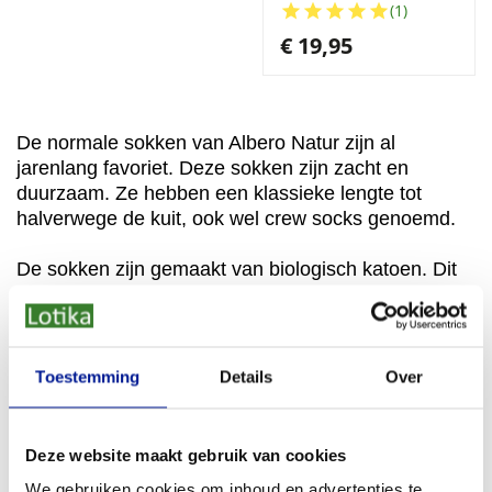





(1)
€ 19,95
De normale sokken van Albero Natur zijn al
jarenlang favoriet. Deze sokken zijn zacht en
duurzaam. Ze hebben een klassieke lengte tot
halverwege de kuit, ook wel crew socks genoemd.
De sokken zijn gemaakt van biologisch katoen. Dit
katoen is gecertificeerd volgens de GOTS
standaard. Daardoor weet je zeker dat de sokken
eerlijk en milieuvriendelijk zijn geproduceerd. Ze zijn
ook volledig vegan.
Toestemming
Details
Over
De sokken worden gemaakt in Turkije. Daar wordt
gewerkt onder eerlijke omstandigheden. Je draagt
Deze website maakt gebruik van cookies
dus bij aan een betere wereld wanneer je deze
We gebruiken cookies om inhoud en advertenties te