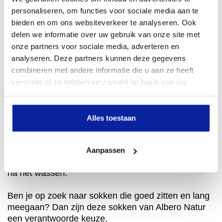
sokken koopt.
personaliseren, om functies voor sociale media aan te
bieden en om ons websiteverkeer te analyseren. Ook
De pasvorm is prettig. De boord zit comfortabel en
delen we informatie over uw gebruik van onze site met
snijdt niet. De stof ademt goed en voelt natuurlijk
onze partners voor sociale media, adverteren en
aan. Je kunt de sokken elke dag dragen. Ze passen
analyseren. Deze partners kunnen deze gegevens
goed bij sneakers, nette schoenen of laarzen.
combineren met andere informatie die u aan ze heeft
De normale
katoenen sokken
zijn verkrijgbaar in vier
verstrekt of ze hebben verzameld op basis van uw
kleuren. Je kunt kiezen uit zwart, donkerblauw,
gebruik van hun diensten.
blauw of grijs. Dit zijn rustige kleuren die eenvoudig
zijn te combineren met je outfits.
Alles toestaan
De sokken van Albero Natur zijn geschikt voor
mensen met een gevoelige huid. Er worden geen
Aanpassen
schadelijke stoffen gebruikt. De sokken blijven mooi
na het wassen.
Ben je op zoek naar sokken die goed zitten en lang
meegaan? Dan zijn deze sokken van Albero Natur
een verantwoorde keuze.