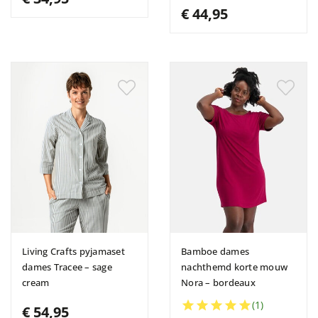
€ 44,95
Living Crafts pyjamaset
Bamboe dames
dames Tracee – sage
nachthemd korte mouw
cream
Nora – bordeaux





(1)
€ 54,95