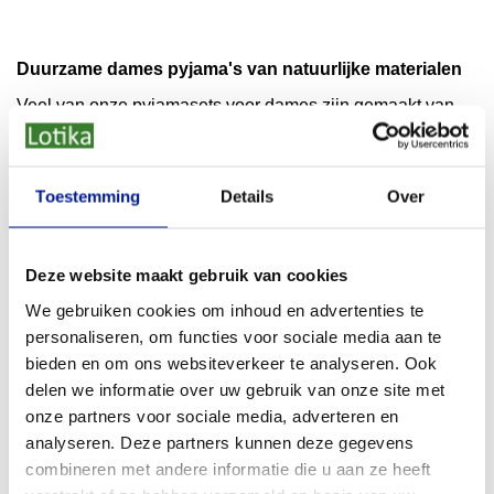
Duurzame dames pyjama's van natuurlijke materialen
Veel van onze pyjamasets voor dames zijn gemaakt van
100% biologisch katoen, soms gecombineerd met een
vleugje elastaan voor extra draagcomfort. Daarnaast vind
je bij Lotika nachtkleding van materialen als Tencel en
Toestemming
Details
Over
bamboe. Plantaardige vezels die bekendstaan om hun
zachtheid, soepelheid en duurzame productiemethode.
Deze website maakt gebruik van cookies
Onze duurzame pyjamasets dragen vaak keurmerken
We gebruiken cookies om inhoud en advertenties te
als:
personaliseren, om functies voor sociale media aan te
GOTS-gecertificeerd (Global Organic Textile Standard)
bieden en om ons websiteverkeer te analyseren. Ook
ClimatePartner-gecertificeerd
delen we informatie over uw gebruik van onze site met
Vegan
onze partners voor sociale media, adverteren en
analyseren. Deze partners kunnen deze gegevens
We geven dit in onze webshop aan bij ieder product onder
combineren met andere informatie die u aan ze heeft
het kopje duurzame kenmeren. Zo slaap je niet alleen