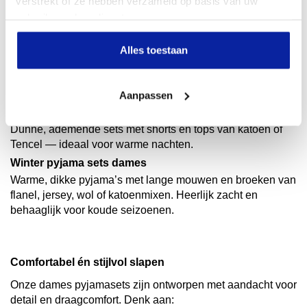
verstrekt of ze hebben verzameld op basis van uw
heerlijk comfortabel, maar maak je ook een bewuste keuze
gebruik van hun diensten.
die beter is voor mens en milieu.
Alles toestaan
Zomer- en winter pyjama sets dames
Aanpassen
Zomer pyjama sets dames
Dunne, ademende sets met shorts en tops van katoen of
Tencel — ideaal voor warme nachten.
Winter pyjama sets dames
Warme, dikke pyjama’s met lange mouwen en broeken van
flanel, jersey, wol of katoenmixen. Heerlijk zacht en
behaaglijk voor koude seizoenen.
Comfortabel én stijlvol slapen
Onze dames pyjamasets zijn ontworpen met aandacht voor
detail en draagcomfort. Denk aan: