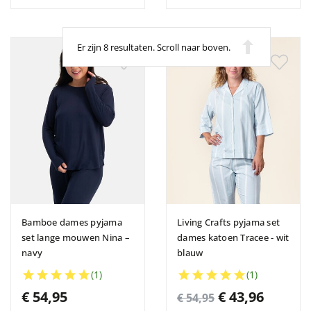
Er zijn 8 resultaten. Scroll naar boven.
-20%
Bamboe dames pyjama
Living Crafts pyjama set
set lange mouwen Nina –
dames katoen Tracee - wit
navy
blauw





(1)





(1)
€ 54,95
€ 43,96
€ 54,95