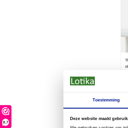
T
s
€
Toestemming
Deze website maakt gebruik
9,7
We gebruiken cookies om inho