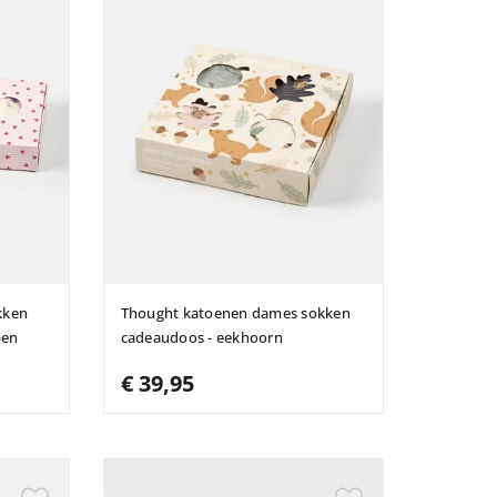
kken
Thought katoenen dames sokken
pen
cadeaudoos - eekhoorn
€ 39,95