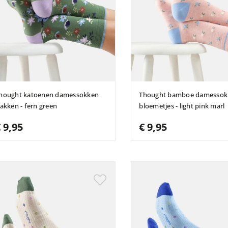
hought katoenen damessokken
Thought bamboe damessok
lakken - fern green
bloemetjes - light pink marl
 9,95
€ 9,95