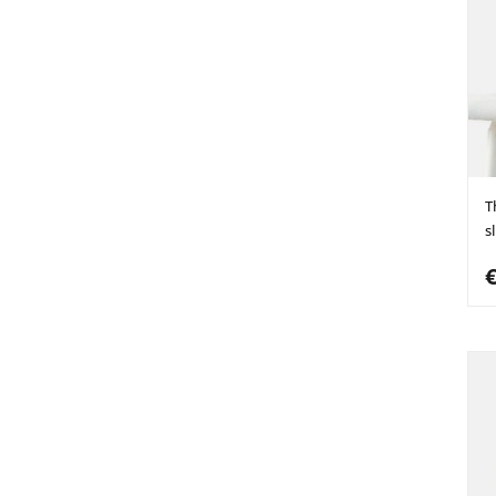
T
s
€