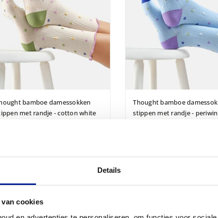
hought bamboe damessokken
Thought bamboe damessok
tippen met randje - cotton white
stippen met randje - periwin
blue
 9,95
€ 9,95
Details
 van cookies
ud en advertenties te personaliseren, om functies voor social