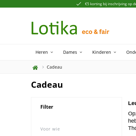
€5 korting bij inschrijving op 
Heren
Dames
Kinderen
Ond
Cadeau
Cadeau
Le
Filter
Opz
heb
Tho
Voor wie