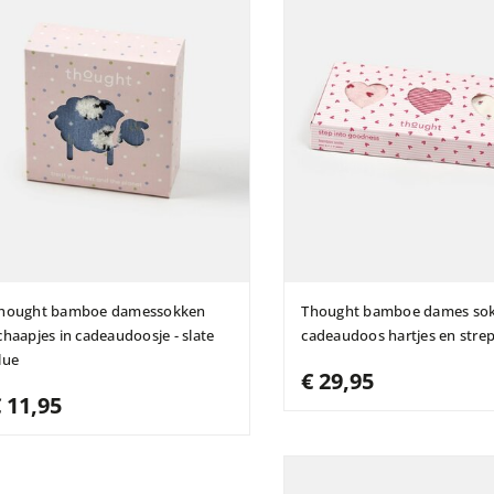
hought bamboe damessokken
Thought bamboe dames so
chaapjes in cadeaudoosje - slate
cadeaudoos hartjes en stre
lue
€ 29,95
 11,95