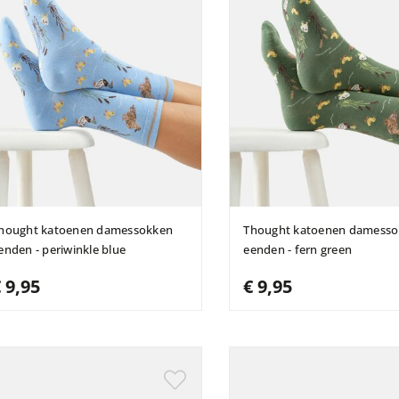
hought katoenen damessokken
Thought katoenen damess
enden - periwinkle blue
eenden - fern green
 9,95
€ 9,95