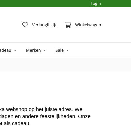
Login
15:00 besteld, vandaag verzonden
Verlanglijstje
Winkelwagen
adeau
Merken
Sale
ka webshop op het juiste adres. We
dagen en andere feestelijkheden. Onze
et als cadeau.