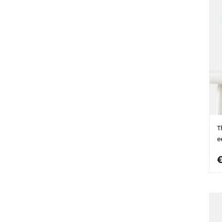
T
e
€