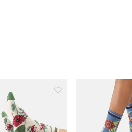
Sokken cadeaudozen
Vaderdag cadea
Aanbieding
Nieuw binnen