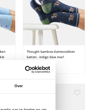
ken
Thought bamboe damessokken
kle
katten - indigo blue marl
€ 9,95
Over
e media aan te bieden en om