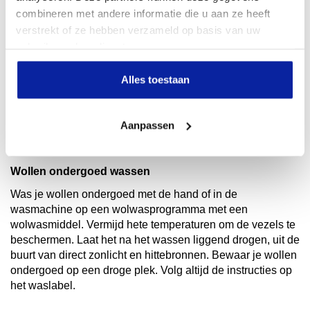
Het biedt alle voordelen van gewone wol, maar zonder het
combineren met andere informatie die u aan ze heeft
kriebelige gevoel. Dit maakt Merino wollen ondergoed
verstrekt of ze hebben verzameld op basis van uw
bijzonder populair. Ideaal voor mensen die gevoelig zijn
gebruik van hun diensten.
voor texturen.
Het wollen ondergoed van Comazo is gemaakt van 70%
Alles toestaan
Merino wol en 30% zijde.
Wil je meer weten over de verschillende wol soorten,
Aanpassen
bekijk dan
Wat is wol
Wollen ondergoed wassen
Was je wollen ondergoed met de hand of in de
wasmachine op een wolwasprogramma met een
wolwasmiddel. Vermijd hete temperaturen om de vezels te
beschermen. Laat het na het wassen liggend drogen, uit de
buurt van direct zonlicht en hittebronnen. Bewaar je wollen
ondergoed op een droge plek. Volg altijd de instructies op
het waslabel.