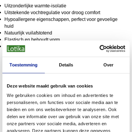
Uitzonderlijke warmte-isolatie
Uitstekende vochtregulatie voor droog comfort
Hypoallergene eigenschappen, perfect voor gevoelige
huid
Natuurlijk vuilafstotend
Elastisch en behoudt vorm
Biologisch afbreekbaar
Soorten wollen ondergoed en lingerie
Toestemming
Details
Over
Ondergoed met wol en zijde
Een combinatie van wol en zijde biedt het beste van twee
werelden: de warmte en ademend vermogen van wol,
Deze website maakt gebruik van cookies
gecombineerd met de zachtheid en luxe van zijde. Dit type
We gebruiken cookies om inhoud en advertenties te
ondergoed is perfect voor mensen die extra comfort
personaliseren, om functies voor sociale media aan te
waarderen.
bieden en om ons websiteverkeer te analyseren. Ook
delen we informatie over uw gebruik van onze site met
Merino wollen ondergoed
onze partners voor sociale media, adverteren en
analyseren. Deze partners kunnen deze gegevens
Merino wol is een van de fijnste en zachtste soorten wol.