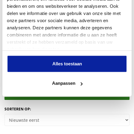
bieden en om ons websiteverkeer te analyseren. Ook
China
HERKOMST
delen we informatie over uw gebruik van onze site met
onze partners voor sociale media, adverteren en
analyseren. Deze partners kunnen deze gegevens
combineren met andere informatie die u aan ze heeft
verstrekt of ze hebben verzameld op basis van uw
gebruik van hun diensten.
Beoordelingen
Bekijk hieronder alle reviews van onze klanten
Alles toestaan
Aanpassen
Review toevoegen
SORTEREN OP: