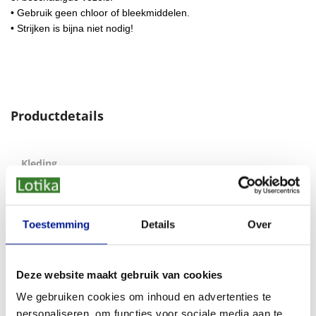
• Gebruik geen chloor of bleekmiddelen.
• Strijken is bijna niet nodig!
Productdetails
Kleding
Bamboo Basics
MERK
hipster zwart
SOORT
Toestemming
Details
Over
S / M / L / XL
MAAT
80% Bamboe Viscose / 13%
Deze website maakt gebruik van cookies
SAMENSTELLING
Polyamide / 7% Elastaan
We gebruiken cookies om inhoud en advertenties te
Roze
KLEUR
personaliseren, om functies voor sociale media aan te