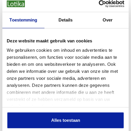
lime
KLEUR
GOTS, Max Havelaar, PETA
KEURMERK
Toestemming
Details
Over
Duitsland
HERKOMST
Deze website maakt gebruik van cookies
We gebruiken cookies om inhoud en advertenties te
personaliseren, om functies voor sociale media aan te
bieden en om ons websiteverkeer te analyseren. Ook
Beoordelingen
delen we informatie over uw gebruik van onze site met
onze partners voor sociale media, adverteren en
Bekijk hieronder alle reviews van onze klanten
analyseren. Deze partners kunnen deze gegevens
combineren met andere informatie die u aan ze heeft
verstrekt of ze hebben verzameld op basis van uw
gebruik van hun diensten.
Review toevoegen
Alles toestaan
SORTEREN OP: