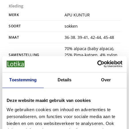
Kleding
APU KUNTUR
MERK
sokken
SOORT
36-38. 39-41, 42-44, 45-48
MAAT
70% alpaca (baby alpaca),
25% Pima-katoen, 4% nylon
SAMENSTELLING
1% elastaan
Grijs - blauw
KLEUR
Toestemming
Details
Over
Peru
HERKOMST
Deze website maakt gebruik van cookies
We gebruiken cookies om inhoud en advertenties te
Dit vind je misschien ook leuk
personaliseren, om functies voor sociale media aan te
bieden en om ons websiteverkeer te analyseren. Ook