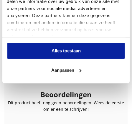
delen we informatie over uw gebruik van onze site met
onze partners voor sociale media, adverteren en
analyseren. Deze partners kunnen deze gegevens
Alpaca sokken met motief hut - rood
Alpaca sokken met motief fiesta - grijs
Alpaca sokken met motief fiesta - wit
Apu Kuntur wollen alpaca sokken effen antraciet 45-48
combineren met andere informatie die u aan ze heeft
(6)
(1)
(1)
(2)
verstrekt of ze hebben verzameld op basis van uw
€
24,95
€
24,95
€
24,95
€
17,95
gebruik van hun diensten.
Bekijk
Bekijk
Bekijk
In winkelman
Alles toestaan
Aanpassen
Beoordelingen
Dit product heeft nog geen beoordelingen. Wees de eerste
om er een te schrijven!