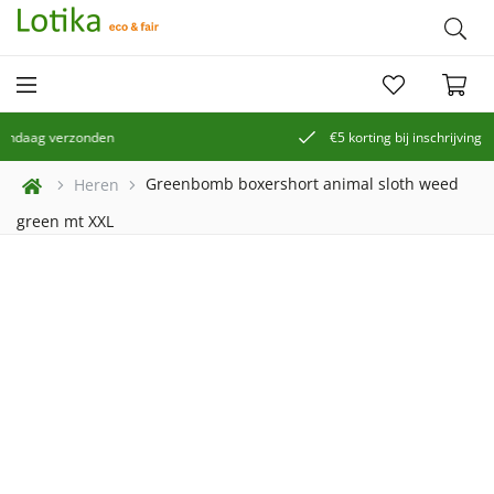
€5 korting bij inschrijving op de nieuwsbrief
Greenbomb boxershort animal sloth weed
Heren
green mt XXL