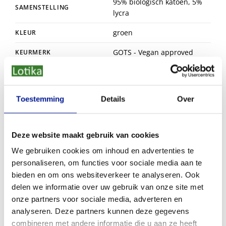
95% biologisch katoen, 5%
SAMENSTELLING
lycra
groen
KLEUR
GOTS - Vegan approved
KEURMERK
Toestemming
Details
Over
Dit vind je misschien ook leuk
Deze website maakt gebruik van cookies
We gebruiken cookies om inhoud en advertenties te
personaliseren, om functies voor sociale media aan te
Bamboo Basics bamboe boxershorts Rico Ton Sur Ton - zwart
Bamboo Basics bamboe boxershorts Rico ton Sur ton - navy
Bamboe herenslips James - zwart
Bamboo Basics bamboe boxershorts Rico ton sur ton 3-pack - army
bieden en om ons websiteverkeer te analyseren. Ook
(0)
(2)
(0)
(0)
delen we informatie over uw gebruik van onze site met
€
42,95
€
42,95
€
32,95
€
42,95
onze partners voor sociale media, adverteren en
analyseren. Deze partners kunnen deze gegevens
In winkelmand
In winkelmand
In winkelmand
In winkelman
combineren met andere informatie die u aan ze heeft