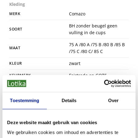
Kleding
Comazo
MERK
BH zonder beugel geen
SOORT
vulling in de cups
75 A /80 A /75 B /80 B /85 B
MAAT
/75 C /80 C/ 85 C
zwart
KLEUR
Fairtrade en GOTS
KEURMERK
Duitsland
HERKOMST
Toestemming
Details
Over
Dit vind je misschien ook leuk
Deze website maakt gebruik van cookies
We gebruiken cookies om inhoud en advertenties te