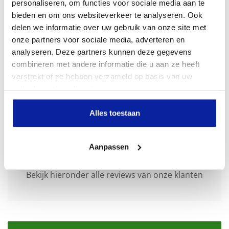
personaliseren, om functies voor sociale media aan te
bieden en om ons websiteverkeer te analyseren. Ook
Comazo slip met kant biologisch katoen - wit
Albero Natur sokken bio-katoen 3 paar - zwart
Comazo topje met kant biologisch katoen - zwart
Comazo slip met kant biologisch katoen - zwart
delen we informatie over uw gebruik van onze site met
(0)
(1)
(1)
(8)
onze partners voor sociale media, adverteren en
€
17,95
€
19,95
€
26,95
€
17,95
analyseren. Deze partners kunnen deze gegevens
combineren met andere informatie die u aan ze heeft
verstrekt of ze hebben verzameld op basis van uw
Bekijk
In winkelmand
Bekijk
Bekijk
gebruik van hun diensten.
Alles toestaan
Aanpassen
Beoordelingen
Bekijk hieronder alle reviews van onze klanten